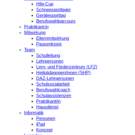
Hibi-Cup
Schneesportlager
Gerätesporttag
Berufswahlparcours
Praktikant:in
Mitwirkung
Elternmitwirkung
Pausenkiosk
Team
Schulleitung
Lehrpersonen
Lern- und Förderzentrum (LFZ)
Heilpädagogen/innen (SHP)
DAZ-Lehrpersonen
Schulsozialarbeit
Berufswahlcoach
Schulassistenzen
Praktikant/in
Hausdienst
Informatik
Personen
iPad
Konzept