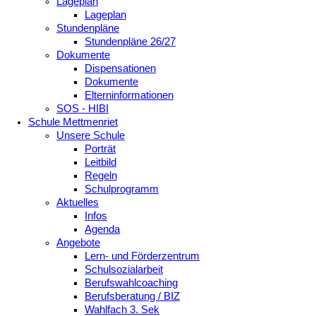
Lageplan
Lageplan
Stundenpläne
Stundenpläne 26/27
Dokumente
Dispensationen
Dokumente
Elterninformationen
SOS - HIBI
Schule Mettmenriet
Unsere Schule
Porträt
Leitbild
Regeln
Schulprogramm
Aktuelles
Infos
Agenda
Angebote
Lern- und Förderzentrum
Schulsozialarbeit
Berufswahlcoaching
Berufsberatung / BIZ
Wahlfach 3. Sek