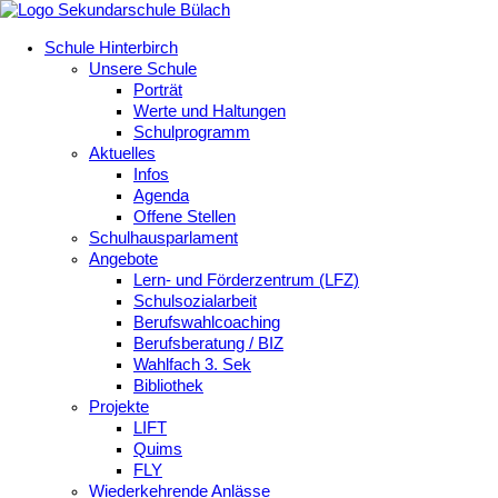
Schule Hinterbirch
Unsere Schule
Porträt
Werte und Haltungen
Schulprogramm
Aktuelles
Infos
Agenda
Offene Stellen
Schulhausparlament
Angebote
Lern- und Förderzentrum (LFZ)
Schulsozialarbeit
Berufswahlcoaching
Berufsberatung / BIZ
Wahlfach 3. Sek
Bibliothek
Projekte
LIFT
Quims
FLY
Wiederkehrende Anlässe