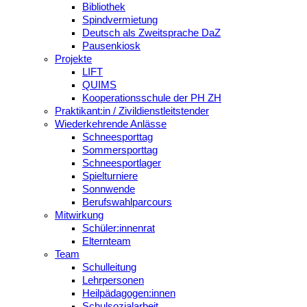
Bibliothek
Spindvermietung
Deutsch als Zweitsprache DaZ
Pausenkiosk
Projekte
LIFT
QUIMS
Kooperationsschule der PH ZH
Praktikant:in / Zivildienstleitstender
Wiederkehrende Anlässe
Schneesporttag
Sommersporttag
Schneesportlager
Spielturniere
Sonnwende
Berufswahlparcours
Mitwirkung
Schüler:innenrat
Elternteam
Team
Schulleitung
Lehrpersonen
Heilpädagogen:innen
Schulsozialarbeit