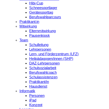
Hibi-Cup
Schneesportlager
Gerätesporttag
Berufswahlparcours
Praktikant:in
Mitwirkung
Elternmitwirkung
Pausenkiosk
Team
Schulleitung
Lehrpersonen
Lern- und Förderzentrum (LFZ)
Heilpädagogen/innen (SHP)
DAZ-Lehrpersonen
Schulsozialarbeit
Berufswahlcoach
Schulassistenzen
Praktikant/in
Hausdienst
Informatik
Personen
iPad
Konzept