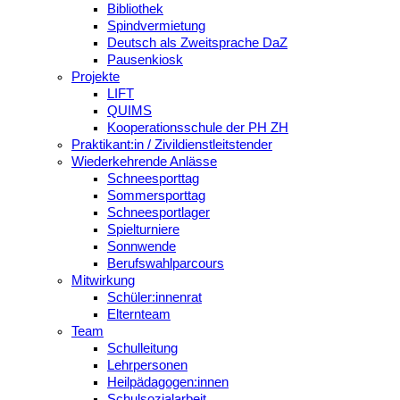
Bibliothek
Spindvermietung
Deutsch als Zweitsprache DaZ
Pausenkiosk
Projekte
LIFT
QUIMS
Kooperationsschule der PH ZH
Praktikant:in / Zivildienstleitstender
Wiederkehrende Anlässe
Schneesporttag
Sommersporttag
Schneesportlager
Spielturniere
Sonnwende
Berufswahlparcours
Mitwirkung
Schüler:innenrat
Elternteam
Team
Schulleitung
Lehrpersonen
Heilpädagogen:innen
Schulsozialarbeit