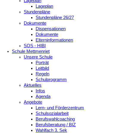
Lageplan
Lageplan
Stundenpläne
Stundenpläne 26/27
Dokumente
Dispensationen
Dokumente
Elterninformationen
SOS - HIBI
Schule Mettmenriet
Unsere Schule
Porträt
Leitbild
Regeln
Schulprogramm
Aktuelles
Infos
Agenda
Angebote
Lern- und Förderzentrum
Schulsozialarbeit
Berufswahlcoaching
Berufsberatung / BIZ
Wahlfach 3. Sek