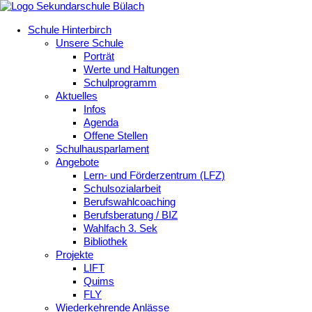
Schule Hinterbirch
Unsere Schule
Porträt
Werte und Haltungen
Schulprogramm
Aktuelles
Infos
Agenda
Offene Stellen
Schulhausparlament
Angebote
Lern- und Förderzentrum (LFZ)
Schulsozialarbeit
Berufswahlcoaching
Berufsberatung / BIZ
Wahlfach 3. Sek
Bibliothek
Projekte
LIFT
Quims
FLY
Wiederkehrende Anlässe