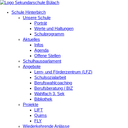
Schule Hinterbirch
Unsere Schule
Porträt
Werte und Haltungen
Schulprogramm
Aktuelles
Infos
Agenda
Offene Stellen
Schulhausparlament
Angebote
Lern- und Förderzentrum (LFZ)
Schulsozialarbeit
Berufswahlcoaching
Berufsberatung / BIZ
Wahlfach 3. Sek
Bibliothek
Projekte
LIFT
Quims
FLY
Wiederkehrende Anlässe