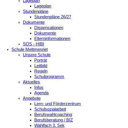
Lageplan
Lageplan
Stundenpläne
Stundenpläne 26/27
Dokumente
Dispensationen
Dokumente
Elterninformationen
SOS - HIBI
Schule Mettmenriet
Unsere Schule
Porträt
Leitbild
Regeln
Schulprogramm
Aktuelles
Infos
Agenda
Angebote
Lern- und Förderzentrum
Schulsozialarbeit
Berufswahlcoaching
Berufsberatung / BIZ
Wahlfach 3. Sek