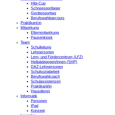
Hibi-Cup
Schneesportlager
Gerätesporttag
Berufswahlparcours
Praktikant:in
Mitwirkung
Elternmitwirkung
Pausenkiosk
Team
Schulleitung
Lehrpersonen
Lern- und Förderzentrum (LFZ)
Heilpädagogen/innen (SHP)
DAZ-Lehrpersonen
Schulsozialarbeit
Berufswahlcoach
Schulassistenzen
Praktikant/in
Hausdienst
Informatik
Personen
iPad
Konzept