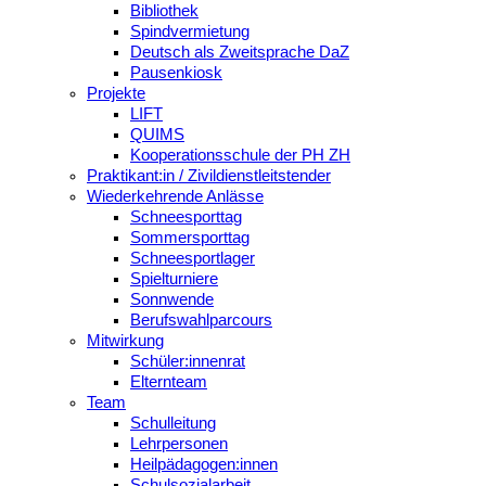
Bibliothek
Spindvermietung
Deutsch als Zweitsprache DaZ
Pausenkiosk
Projekte
LIFT
QUIMS
Kooperationsschule der PH ZH
Praktikant:in / Zivildienstleitstender
Wiederkehrende Anlässe
Schneesporttag
Sommersporttag
Schneesportlager
Spielturniere
Sonnwende
Berufswahlparcours
Mitwirkung
Schüler:innenrat
Elternteam
Team
Schulleitung
Lehrpersonen
Heilpädagogen:innen
Schulsozialarbeit