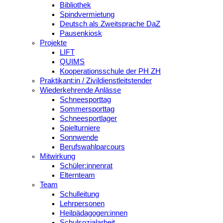
Bibliothek
Spindvermietung
Deutsch als Zweitsprache DaZ
Pausenkiosk
Projekte
LIFT
QUIMS
Kooperationsschule der PH ZH
Praktikant:in / Zivildienstleitstender
Wiederkehrende Anlässe
Schneesporttag
Sommersporttag
Schneesportlager
Spielturniere
Sonnwende
Berufswahlparcours
Mitwirkung
Schüler:innenrat
Elternteam
Team
Schulleitung
Lehrpersonen
Heilpädagogen:innen
Schulsozialarbeit