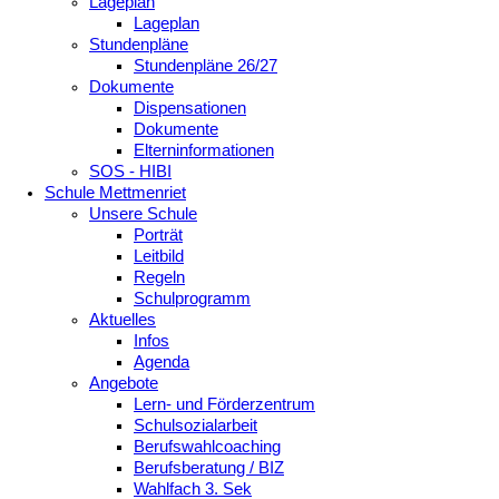
Lageplan
Lageplan
Stundenpläne
Stundenpläne 26/27
Dokumente
Dispensationen
Dokumente
Elterninformationen
SOS - HIBI
Schule Mettmenriet
Unsere Schule
Porträt
Leitbild
Regeln
Schulprogramm
Aktuelles
Infos
Agenda
Angebote
Lern- und Förderzentrum
Schulsozialarbeit
Berufswahlcoaching
Berufsberatung / BIZ
Wahlfach 3. Sek