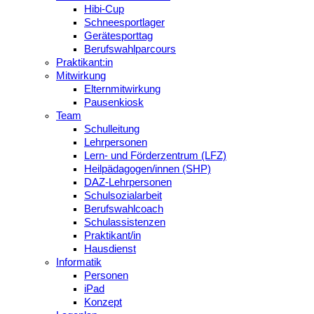
Hibi-Cup
Schneesportlager
Gerätesporttag
Berufswahlparcours
Praktikant:in
Mitwirkung
Elternmitwirkung
Pausenkiosk
Team
Schulleitung
Lehrpersonen
Lern- und Förderzentrum (LFZ)
Heilpädagogen/innen (SHP)
DAZ-Lehrpersonen
Schulsozialarbeit
Berufswahlcoach
Schulassistenzen
Praktikant/in
Hausdienst
Informatik
Personen
iPad
Konzept