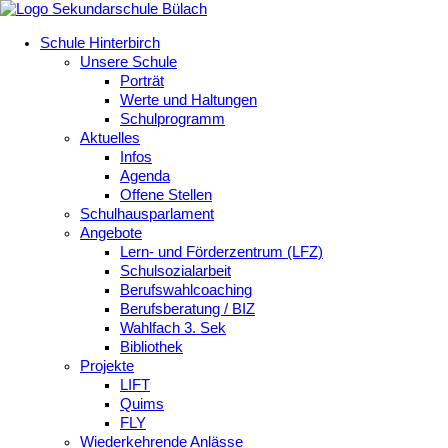
Schule Hinterbirch
Unsere Schule
Porträt
Werte und Haltungen
Schulprogramm
Aktuelles
Infos
Agenda
Offene Stellen
Schulhausparlament
Angebote
Lern- und Förderzentrum (LFZ)
Schulsozialarbeit
Berufswahlcoaching
Berufsberatung / BIZ
Wahlfach 3. Sek
Bibliothek
Projekte
LIFT
Quims
FLY
Wiederkehrende Anlässe