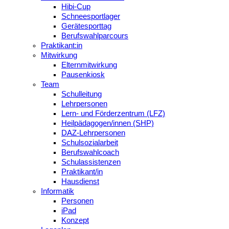
Hibi-Cup
Schneesportlager
Gerätesporttag
Berufswahlparcours
Praktikant:in
Mitwirkung
Elternmitwirkung
Pausenkiosk
Team
Schulleitung
Lehrpersonen
Lern- und Förderzentrum (LFZ)
Heilpädagogen/innen (SHP)
DAZ-Lehrpersonen
Schulsozialarbeit
Berufswahlcoach
Schulassistenzen
Praktikant/in
Hausdienst
Informatik
Personen
iPad
Konzept