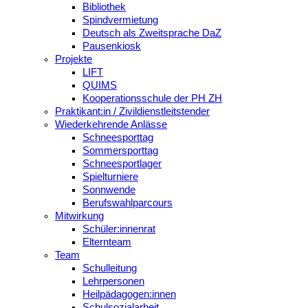
Bibliothek
Spindvermietung
Deutsch als Zweitsprache DaZ
Pausenkiosk
Projekte
LIFT
QUIMS
Kooperationsschule der PH ZH
Praktikant:in / Zivildienstleitstender
Wiederkehrende Anlässe
Schneesporttag
Sommersporttag
Schneesportlager
Spielturniere
Sonnwende
Berufswahlparcours
Mitwirkung
Schüler:innenrat
Elternteam
Team
Schulleitung
Lehrpersonen
Heilpädagogen:innen
Schulsozialarbeit