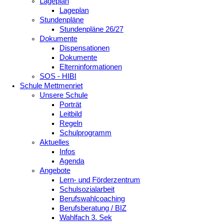
Lageplan
Lageplan
Stundenpläne
Stundenpläne 26/27
Dokumente
Dispensationen
Dokumente
Elterninformationen
SOS - HIBI
Schule Mettmenriet
Unsere Schule
Porträt
Leitbild
Regeln
Schulprogramm
Aktuelles
Infos
Agenda
Angebote
Lern- und Förderzentrum
Schulsozialarbeit
Berufswahlcoaching
Berufsberatung / BIZ
Wahlfach 3. Sek