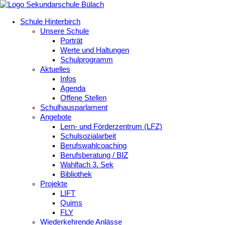
Schule Hinterbirch
Unsere Schule
Porträt
Werte und Haltungen
Schulprogramm
Aktuelles
Infos
Agenda
Offene Stellen
Schulhausparlament
Angebote
Lern- und Förderzentrum (LFZ)
Schulsozialarbeit
Berufswahlcoaching
Berufsberatung / BIZ
Wahlfach 3. Sek
Bibliothek
Projekte
LIFT
Quims
FLY
Wiederkehrende Anlässe