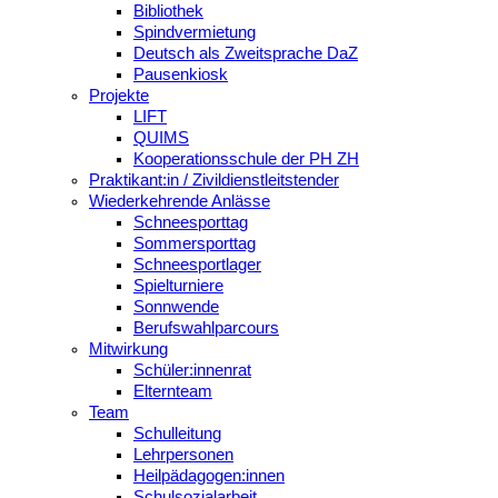
Bibliothek
Spindvermietung
Deutsch als Zweitsprache DaZ
Pausenkiosk
Projekte
LIFT
QUIMS
Kooperationsschule der PH ZH
Praktikant:in / Zivildienstleitstender
Wiederkehrende Anlässe
Schneesporttag
Sommersporttag
Schneesportlager
Spielturniere
Sonnwende
Berufswahlparcours
Mitwirkung
Schüler:innenrat
Elternteam
Team
Schulleitung
Lehrpersonen
Heilpädagogen:innen
Schulsozialarbeit