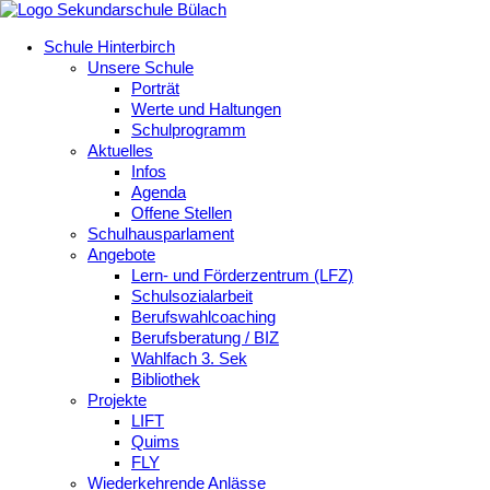
Schule Hinterbirch
Unsere Schule
Porträt
Werte und Haltungen
Schulprogramm
Aktuelles
Infos
Agenda
Offene Stellen
Schulhausparlament
Angebote
Lern- und Förderzentrum (LFZ)
Schulsozialarbeit
Berufswahlcoaching
Berufsberatung / BIZ
Wahlfach 3. Sek
Bibliothek
Projekte
LIFT
Quims
FLY
Wiederkehrende Anlässe