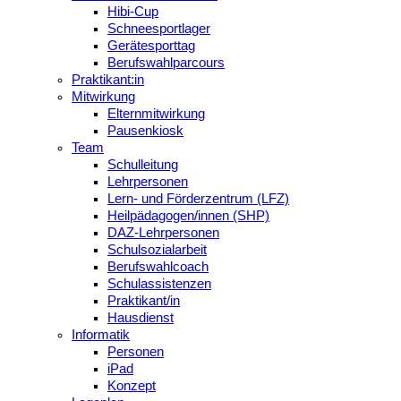
Hibi-Cup
Schneesportlager
Gerätesporttag
Berufswahlparcours
Praktikant:in
Mitwirkung
Elternmitwirkung
Pausenkiosk
Team
Schulleitung
Lehrpersonen
Lern- und Förderzentrum (LFZ)
Heilpädagogen/innen (SHP)
DAZ-Lehrpersonen
Schulsozialarbeit
Berufswahlcoach
Schulassistenzen
Praktikant/in
Hausdienst
Informatik
Personen
iPad
Konzept