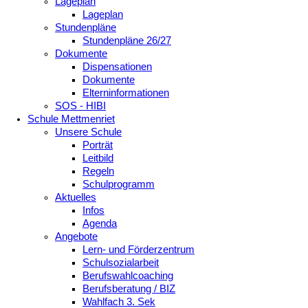
Lageplan
Lageplan
Stundenpläne
Stundenpläne 26/27
Dokumente
Dispensationen
Dokumente
Elterninformationen
SOS - HIBI
Schule Mettmenriet
Unsere Schule
Porträt
Leitbild
Regeln
Schulprogramm
Aktuelles
Infos
Agenda
Angebote
Lern- und Förderzentrum
Schulsozialarbeit
Berufswahlcoaching
Berufsberatung / BIZ
Wahlfach 3. Sek