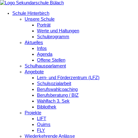
Schule Hinterbirch
Unsere Schule
Porträt
Werte und Haltungen
Schulprogramm
Aktuelles
Infos
Agenda
Offene Stellen
Schulhausparlament
Angebote
Lern- und Förderzentrum (LFZ)
Schulsozialarbeit
Berufswahlcoaching
Berufsberatung / BIZ
Wahlfach 3. Sek
Bibliothek
Projekte
LIFT
Quims
FLY
Wiederkehrende Anlässe