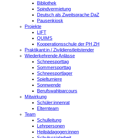
Bibliothek
Spindvermietung
Deutsch als Zweitsprache DaZ
Pausenkiosk
Projekte
LIFT
QUIMS
Kooperationsschule der PH ZH
Praktikant:in / Zivildienstleitstender
Wiederkehrende Anlässe
Schneesporttag
Sommersporttag
Schneesportlager
Spielturniere
Sonnwende
Berufswahlparcours
Mitwirkung
Schüler:innenrat
Elternteam
Team
Schulleitung
Lehrpersonen
Heilpädagogen:innen
Schulsozialarbeit