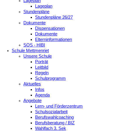
Lageplan
Lageplan
Stundenpläne
Stundenpläne 26/27
Dokumente
Dispensationen
Dokumente
Elterninformationen
SOS - HIBI
Schule Mettmenriet
Unsere Schule
Porträt
Leitbild
Regeln
Schulprogramm
Aktuelles
Infos
Agenda
Angebote
Lern- und Förderzentrum
Schulsozialarbeit
Berufswahlcoaching
Berufsberatung / BIZ
Wahlfach 3. Sek