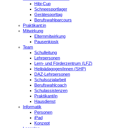
Hibi-Cup
Schneesportlager
Gerätesporttag
Berufswahlparcours
Praktikant:in
Mitwirkung
Elternmitwirkung
Pausenkiosk
Team
Schulleitung
Lehrpersonen
Lern- und Förderzentrum (LFZ)
Heilpädagogen/innen (SHP)
DAZ-Lehrpersonen
Schulsozialarbeit
Berufswahlcoach
Schulassistenzen
Praktikant/in
Hausdienst
Informatik
Personen
iPad
Konzept