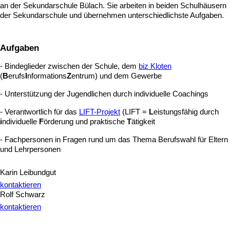
an der Sekundarschule Bülach. Sie arbeiten in beiden Schulhäusern
der Sekundarschule und übernehmen unterschiedlichste Aufgaben.
Aufgaben
- Bindeglieder zwischen der Schule, dem
biz Kloten
(
B
erufs
I
nformations
Z
entrum) und dem Gewerbe
- Unterstützung der Jugendlichen durch individuelle Coachings
- Verantwortlich für das
LIFT-Projekt
(LIFT =
L
eistungsfähig durch
i
ndividuelle
F
örderung und praktische
T
ätigkeit
- Fachpersonen in Fragen rund um das Thema Berufswahl für Eltern
und Lehrpersonen
Karin Leibundgut
kontaktieren
Rolf Schwarz
kontaktieren