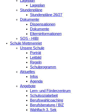
Lageplan
Lageplan
Stundenpläne
Stundenpläne 26/27
Dokumente
Dispensationen
Dokumente
Elterninformationen
SOS - HIBI
Schule Mettmenriet
Unsere Schule
Porträt
Leitbild
Regeln
Schulprogramm
Aktuelles
Infos
Agenda
Angebote
Lern- und Förderzentrum
Schulsozialarbeit
Berufswahlcoaching
Berufsberatung / BIZ
Wahlfach 3. Sek