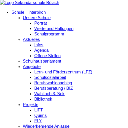
Schule Hinterbirch
Unsere Schule
Porträt
Werte und Haltungen
Schulprogramm
Aktuelles
Infos
Agenda
Offene Stellen
Schulhausparlament
Angebote
Lern- und Förderzentrum (LFZ)
Schulsozialarbeit
Berufswahlcoaching
Berufsberatung / BIZ
Wahlfach 3. Sek
Bibliothek
Projekte
LIFT
Quims
FLY
Wiederkehrende Anlässe