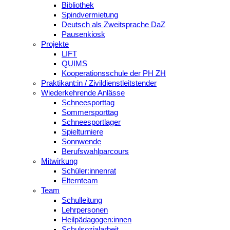
Bibliothek
Spindvermietung
Deutsch als Zweitsprache DaZ
Pausenkiosk
Projekte
LIFT
QUIMS
Kooperationsschule der PH ZH
Praktikant:in / Zivildienstleitstender
Wiederkehrende Anlässe
Schneesporttag
Sommersporttag
Schneesportlager
Spielturniere
Sonnwende
Berufswahlparcours
Mitwirkung
Schüler:innenrat
Elternteam
Team
Schulleitung
Lehrpersonen
Heilpädagogen:innen
Schulsozialarbeit