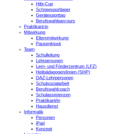
Hibi-Cup
Schneesportlager
Gerätesporttag
Berufswahlparcours
Praktikant:in
Mitwirkung
Elternmitwirkung
Pausenkiosk
Team
Schulleitung
Lehrpersonen
Lern- und Förderzentrum (LFZ)
Heilpädagogen/innen (SHP)
DAZ-Lehrpersonen
Schulsozialarbeit
Berufswahlcoach
Schulassistenzen
Praktikant/in
Hausdienst
Informatik
Personen
iPad
Konzept