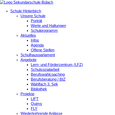
Schule Hinterbirch
Unsere Schule
Porträt
Werte und Haltungen
Schulprogramm
Aktuelles
Infos
Agenda
Offene Stellen
Schulhausparlament
Angebote
Lern- und Förderzentrum (LFZ)
Schulsozialarbeit
Berufswahlcoaching
Berufsberatung / BIZ
Wahlfach 3. Sek
Bibliothek
Projekte
LIFT
Quims
FLY
Wiederkehrende Anlässe