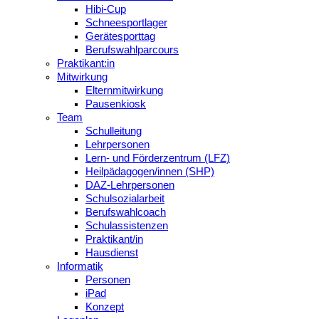
Hibi-Cup
Schneesportlager
Gerätesporttag
Berufswahlparcours
Praktikant:in
Mitwirkung
Elternmitwirkung
Pausenkiosk
Team
Schulleitung
Lehrpersonen
Lern- und Förderzentrum (LFZ)
Heilpädagogen/innen (SHP)
DAZ-Lehrpersonen
Schulsozialarbeit
Berufswahlcoach
Schulassistenzen
Praktikant/in
Hausdienst
Informatik
Personen
iPad
Konzept