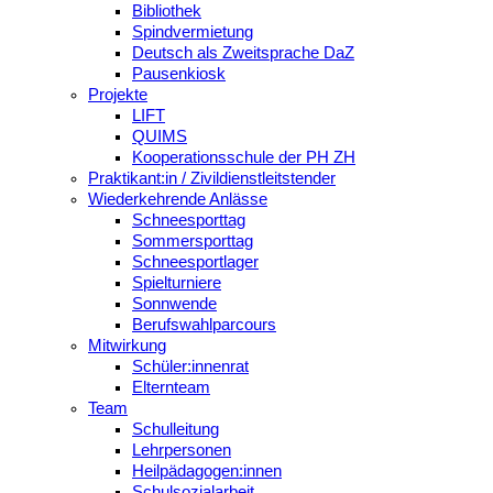
Bibliothek
Spindvermietung
Deutsch als Zweitsprache DaZ
Pausenkiosk
Projekte
LIFT
QUIMS
Kooperationsschule der PH ZH
Praktikant:in / Zivildienstleitstender
Wiederkehrende Anlässe
Schneesporttag
Sommersporttag
Schneesportlager
Spielturniere
Sonnwende
Berufswahlparcours
Mitwirkung
Schüler:innenrat
Elternteam
Team
Schulleitung
Lehrpersonen
Heilpädagogen:innen
Schulsozialarbeit