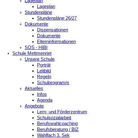
Lageplan
Lageplan
Stundenpläne
Stundenpläne 26/27
Dokumente
Dispensationen
Dokumente
Elterninformationen
SOS - HIBI
Schule Mettmenriet
Unsere Schule
Porträt
Leitbild
Regeln
Schulprogramm
Aktuelles
Infos
Agenda
Angebote
Lern- und Förderzentrum
Schulsozialarbeit
Berufswahlcoaching
Berufsberatung / BIZ
Wahlfach 3. Sek