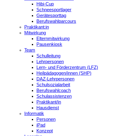
Hibi-Cup
Schneesportlager
Gerätesporttag
Berufswahlparcours
Praktikant:in
Mitwirkung
Elternmitwirkung
Pausenkiosk
Team
Schulleitung
Lehrpersonen
Lern- und Förderzentrum (LFZ)
Heilpädagogen/innen (SHP)
DAZ-Lehrpersonen
Schulsozialarbeit
Berufswahlcoach
Schulassistenzen
Praktikant/in
Hausdienst
Informatik
Personen
iPad
Konzept