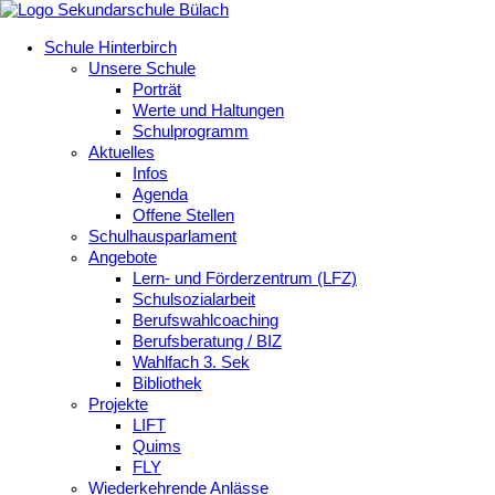
Schule Hinterbirch
Unsere Schule
Porträt
Werte und Haltungen
Schulprogramm
Aktuelles
Infos
Agenda
Offene Stellen
Schulhausparlament
Angebote
Lern- und Förderzentrum (LFZ)
Schulsozialarbeit
Berufswahlcoaching
Berufsberatung / BIZ
Wahlfach 3. Sek
Bibliothek
Projekte
LIFT
Quims
FLY
Wiederkehrende Anlässe