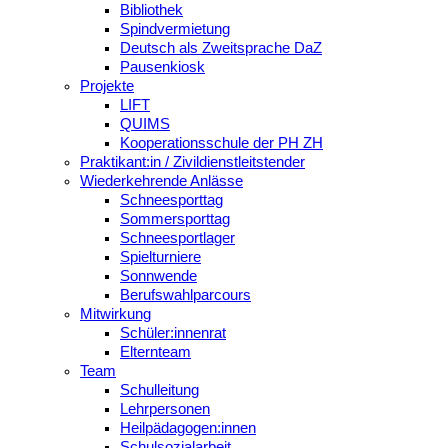
Bibliothek
Spindvermietung
Deutsch als Zweitsprache DaZ
Pausenkiosk
Projekte
LIFT
QUIMS
Kooperationsschule der PH ZH
Praktikant:in / Zivildienstleitstender
Wiederkehrende Anlässe
Schneesporttag
Sommersporttag
Schneesportlager
Spielturniere
Sonnwende
Berufswahlparcours
Mitwirkung
Schüler:innenrat
Elternteam
Team
Schulleitung
Lehrpersonen
Heilpädagogen:innen
Schulsozialarbeit