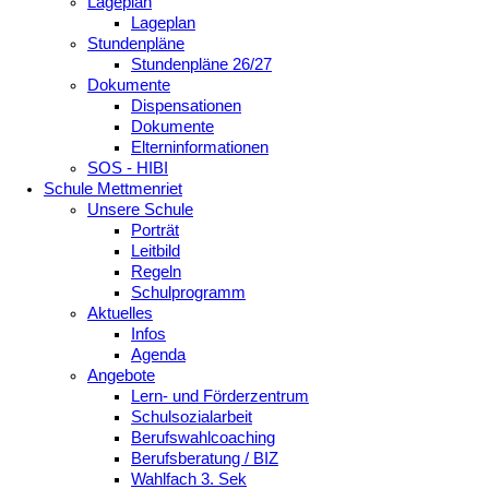
Lageplan
Lageplan
Stundenpläne
Stundenpläne 26/27
Dokumente
Dispensationen
Dokumente
Elterninformationen
SOS - HIBI
Schule Mettmenriet
Unsere Schule
Porträt
Leitbild
Regeln
Schulprogramm
Aktuelles
Infos
Agenda
Angebote
Lern- und Förderzentrum
Schulsozialarbeit
Berufswahlcoaching
Berufsberatung / BIZ
Wahlfach 3. Sek