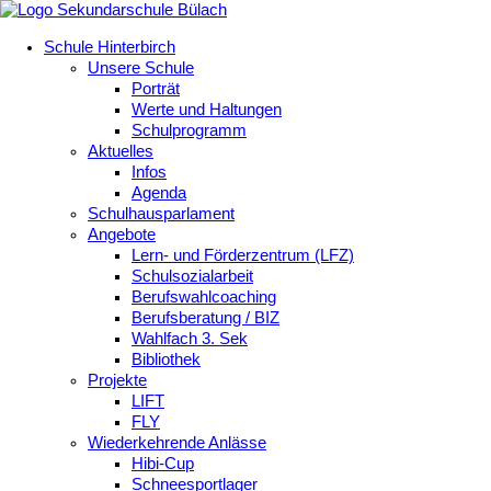
Schule Hinterbirch
Unsere Schule
Porträt
Werte und Haltungen
Schulprogramm
Aktuelles
Infos
Agenda
Schulhausparlament
Angebote
Lern- und Förderzentrum (LFZ)
Schulsozialarbeit
Berufswahlcoaching
Berufsberatung / BIZ
Wahlfach 3. Sek
Bibliothek
Projekte
LIFT
FLY
Wiederkehrende Anlässe
Hibi-Cup
Schneesportlager