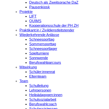
Deutsch als Zweitsprache DaZ
Pausenkiosk
Projekte
LIFT
QUIMS
Kooperationsschule der PH ZH
Praktikant:in / Zivildienstleitstender
Wiederkehrende Anlässe
Schneesporttag
Sommersporttag
Schneesportlager
Spielturniere
Sonnwende
Berufswahlparcours
Mitwirkung
Schüler:innenrat
Elternteam
Team
Schulleitung
Lehrpersonen
Heilpädagogen:innen
Schulsozialarbeit
Berufswahlcoach
Schulassistenzen