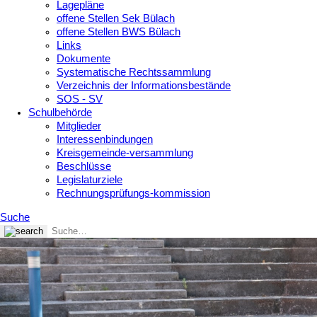
Lagepläne
offene Stellen Sek Bülach
offene Stellen BWS Bülach
Links
Dokumente
Systematische Rechtssammlung
Verzeichnis der Informationsbestände
SOS - SV
Schulbehörde
Mitglieder
Interessenbindungen
Kreisgemeinde-versammlung
Beschlüsse
Legislaturziele
Rechnungsprüfungs-kommission
Suche