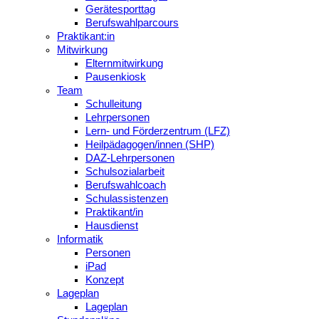
Gerätesporttag
Berufswahlparcours
Praktikant:in
Mitwirkung
Elternmitwirkung
Pausenkiosk
Team
Schulleitung
Lehrpersonen
Lern- und Förderzentrum (LFZ)
Heilpädagogen/innen (SHP)
DAZ-Lehrpersonen
Schulsozialarbeit
Berufswahlcoach
Schulassistenzen
Praktikant/in
Hausdienst
Informatik
Personen
iPad
Konzept
Lageplan
Lageplan