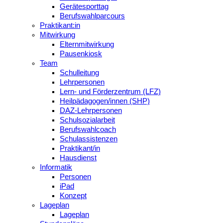
Gerätesporttag
Berufswahlparcours
Praktikant:in
Mitwirkung
Elternmitwirkung
Pausenkiosk
Team
Schulleitung
Lehrpersonen
Lern- und Förderzentrum (LFZ)
Heilpädagogen/innen (SHP)
DAZ-Lehrpersonen
Schulsozialarbeit
Berufswahlcoach
Schulassistenzen
Praktikant/in
Hausdienst
Informatik
Personen
iPad
Konzept
Lageplan
Lageplan