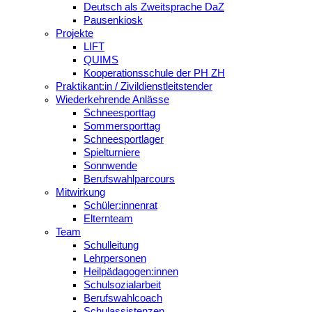
Deutsch als Zweitsprache DaZ
Pausenkiosk
Projekte
LIFT
QUIMS
Kooperationsschule der PH ZH
Praktikant:in / Zivildienstleitstender
Wiederkehrende Anlässe
Schneesporttag
Sommersporttag
Schneesportlager
Spielturniere
Sonnwende
Berufswahlparcours
Mitwirkung
Schüler:innenrat
Elternteam
Team
Schulleitung
Lehrpersonen
Heilpädagogen:innen
Schulsozialarbeit
Berufswahlcoach
Schulassistenzen