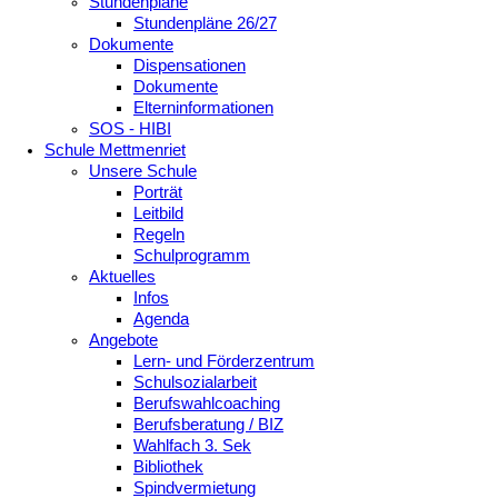
Stundenpläne
Stundenpläne 26/27
Dokumente
Dispensationen
Dokumente
Elterninformationen
SOS - HIBI
Schule Mettmenriet
Unsere Schule
Porträt
Leitbild
Regeln
Schulprogramm
Aktuelles
Infos
Agenda
Angebote
Lern- und Förderzentrum
Schulsozialarbeit
Berufswahlcoaching
Berufsberatung / BIZ
Wahlfach 3. Sek
Bibliothek
Spindvermietung