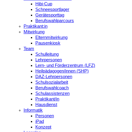
Hibi-Cup
Schneesportlager
Gerätesporttag
Berufswahlparcours
Praktikant:in
Mitwirkung
Elternmitwirkung
Pausenkiosk
Team
Schulleitung
Lehrpersonen
Lern- und Förderzentrum (LFZ)
Heilpädagogen/innen (SHP)
DAZ-Lehrpersonen
Schulsozialarbeit
Berufswahlcoach
Schulassistenzen
Praktikant/in
Hausdienst
Informatik
Personen
iPad
Konzept