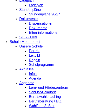
Lageplan
Lageplan
Stundenpläne
Stundenpläne 26/27
Dokumente
Dispensationen
Dokumente
Elterninformationen
SOS - HIBI
Schule Mettmenriet
Unsere Schule
Porträt
Leitbild
Regeln
Schulprogramm
Aktuelles
Infos
Agenda
Angebote
Lern- und Förderzentrum
Schulsozialarbeit
Berufswahlcoaching
Berufsberatung / BIZ
Wahlfach 3. Sek