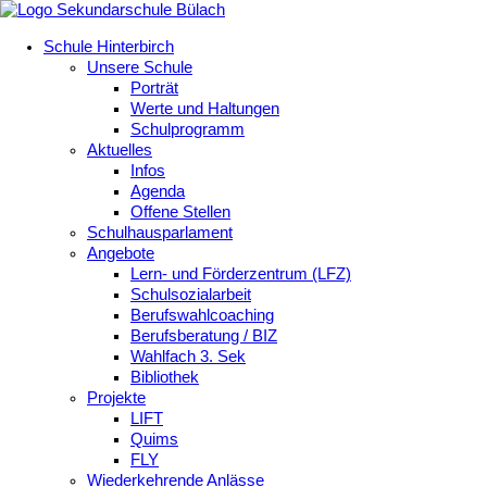
Schule Hinterbirch
Unsere Schule
Porträt
Werte und Haltungen
Schulprogramm
Aktuelles
Infos
Agenda
Offene Stellen
Schulhausparlament
Angebote
Lern- und Förderzentrum (LFZ)
Schulsozialarbeit
Berufswahlcoaching
Berufsberatung / BIZ
Wahlfach 3. Sek
Bibliothek
Projekte
LIFT
Quims
FLY
Wiederkehrende Anlässe