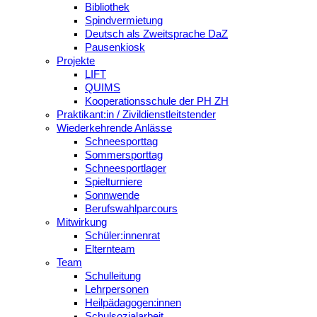
Bibliothek
Spindvermietung
Deutsch als Zweitsprache DaZ
Pausenkiosk
Projekte
LIFT
QUIMS
Kooperationsschule der PH ZH
Praktikant:in / Zivildienstleitstender
Wiederkehrende Anlässe
Schneesporttag
Sommersporttag
Schneesportlager
Spielturniere
Sonnwende
Berufswahlparcours
Mitwirkung
Schüler:innenrat
Elternteam
Team
Schulleitung
Lehrpersonen
Heilpädagogen:innen
Schulsozialarbeit