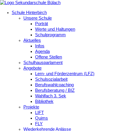
Schule Hinterbirch
Unsere Schule
Porträt
Werte und Haltungen
Schulprogramm
Aktuelles
Infos
Agenda
Offene Stellen
Schulhausparlament
Angebote
Lern- und Förderzentrum (LFZ)
Schulsozialarbeit
Berufswahlcoaching
Berufsberatung / BIZ
Wahlfach 3. Sek
Bibliothek
Projekte
LIFT
Quims
FLY
Wiederkehrende Anlässe