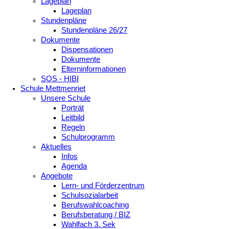
Lageplan
Lageplan
Stundenpläne
Stundenpläne 26/27
Dokumente
Dispensationen
Dokumente
Elterninformationen
SOS - HIBI
Schule Mettmenriet
Unsere Schule
Porträt
Leitbild
Regeln
Schulprogramm
Aktuelles
Infos
Agenda
Angebote
Lern- und Förderzentrum
Schulsozialarbeit
Berufswahlcoaching
Berufsberatung / BIZ
Wahlfach 3. Sek