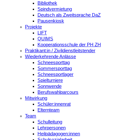
Bibliothek
Spindvermietung
Deutsch als Zweitsprache DaZ
Pausenkiosk
Projekte
LIFT
QUIMS
Kooperationsschule der PH ZH
Praktikant:in / Zivildienstleitstender
Wiederkehrende Anlässe
Schneesporttag
Sommersporttag
Schneesportlager
Spielturniere
Sonnwende
Berufswahlparcours
Mitwirkung
Schüler:innenrat
Elternteam
Team
Schulleitung
Lehrpersonen
Heilpädagogen:innen
Schulsozialarbeit