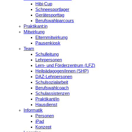
Hibi-Cup
Schneesportlager
Gerätesporttag
Berufswahlparcours
Praktikant:in
Mitwirkung
Elternmitwirkung
Pausenkiosk
Team
Schulleitung
Lehrpersonen
Lern- und Förderzentrum (LFZ)
Heilpädagogen/innen (SHP)
DAZ-Lehrpersonen
Schulsozialarbeit
Berufswahlcoach
Schulassistenzen
Praktikant/in
Hausdienst
Informatik
Personen
iPad
Konzept