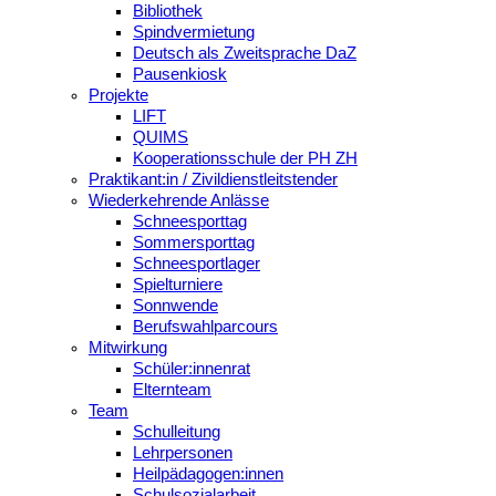
Bibliothek
Spindvermietung
Deutsch als Zweitsprache DaZ
Pausenkiosk
Projekte
LIFT
QUIMS
Kooperationsschule der PH ZH
Praktikant:in / Zivildienstleitstender
Wiederkehrende Anlässe
Schneesporttag
Sommersporttag
Schneesportlager
Spielturniere
Sonnwende
Berufswahlparcours
Mitwirkung
Schüler:innenrat
Elternteam
Team
Schulleitung
Lehrpersonen
Heilpädagogen:innen
Schulsozialarbeit