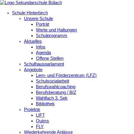
Schule Hinterbirch
Unsere Schule
Porträt
Werte und Haltungen
Schulprogramm
Aktuelles
Infos
Agenda
Offene Stellen
Schulhausparlament
Angebote
Lern- und Förderzentrum (LFZ)
Schulsozialarbeit
Berufswahlcoaching
Berufsberatung / BIZ
Wahlfach 3. Sek
Bibliothek
Projekte
LIFT
Quims
FLY
Wiederkehrende Anlässe