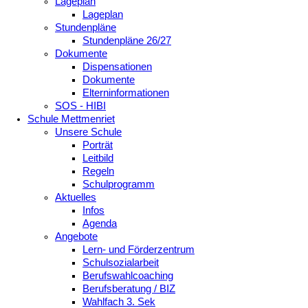
Lageplan
Lageplan
Stundenpläne
Stundenpläne 26/27
Dokumente
Dispensationen
Dokumente
Elterninformationen
SOS - HIBI
Schule Mettmenriet
Unsere Schule
Porträt
Leitbild
Regeln
Schulprogramm
Aktuelles
Infos
Agenda
Angebote
Lern- und Förderzentrum
Schulsozialarbeit
Berufswahlcoaching
Berufsberatung / BIZ
Wahlfach 3. Sek