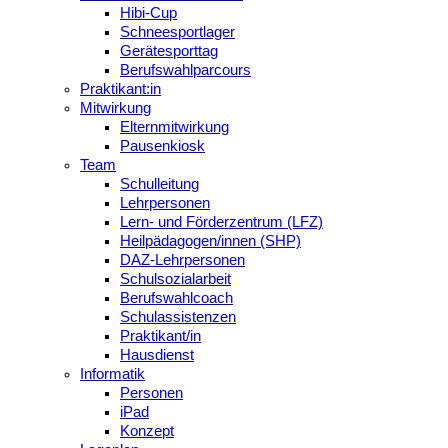
Hibi-Cup
Schneesportlager
Gerätesporttag
Berufswahlparcours
Praktikant:in
Mitwirkung
Elternmitwirkung
Pausenkiosk
Team
Schulleitung
Lehrpersonen
Lern- und Förderzentrum (LFZ)
Heilpädagogen/innen (SHP)
DAZ-Lehrpersonen
Schulsozialarbeit
Berufswahlcoach
Schulassistenzen
Praktikant/in
Hausdienst
Informatik
Personen
iPad
Konzept