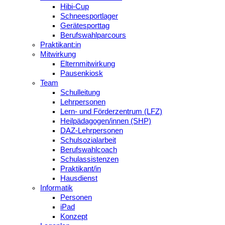
Hibi-Cup
Schneesportlager
Gerätesporttag
Berufswahlparcours
Praktikant:in
Mitwirkung
Elternmitwirkung
Pausenkiosk
Team
Schulleitung
Lehrpersonen
Lern- und Förderzentrum (LFZ)
Heilpädagogen/innen (SHP)
DAZ-Lehrpersonen
Schulsozialarbeit
Berufswahlcoach
Schulassistenzen
Praktikant/in
Hausdienst
Informatik
Personen
iPad
Konzept