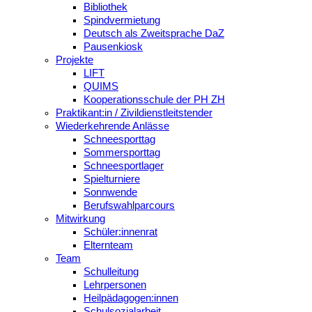
Bibliothek
Spindvermietung
Deutsch als Zweitsprache DaZ
Pausenkiosk
Projekte
LIFT
QUIMS
Kooperationsschule der PH ZH
Praktikant:in / Zivildienstleitstender
Wiederkehrende Anlässe
Schneesporttag
Sommersporttag
Schneesportlager
Spielturniere
Sonnwende
Berufswahlparcours
Mitwirkung
Schüler:innenrat
Elternteam
Team
Schulleitung
Lehrpersonen
Heilpädagogen:innen
Schulsozialarbeit