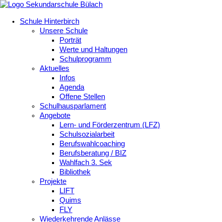
Schule Hinterbirch
Unsere Schule
Porträt
Werte und Haltungen
Schulprogramm
Aktuelles
Infos
Agenda
Offene Stellen
Schulhausparlament
Angebote
Lern- und Förderzentrum (LFZ)
Schulsozialarbeit
Berufswahlcoaching
Berufsberatung / BIZ
Wahlfach 3. Sek
Bibliothek
Projekte
LIFT
Quims
FLY
Wiederkehrende Anlässe