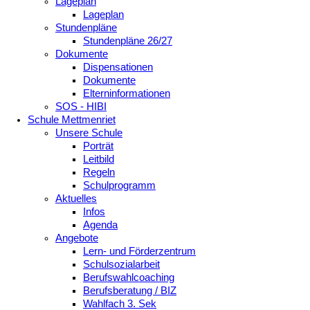
Lageplan
Lageplan
Stundenpläne
Stundenpläne 26/27
Dokumente
Dispensationen
Dokumente
Elterninformationen
SOS - HIBI
Schule Mettmenriet
Unsere Schule
Porträt
Leitbild
Regeln
Schulprogramm
Aktuelles
Infos
Agenda
Angebote
Lern- und Förderzentrum
Schulsozialarbeit
Berufswahlcoaching
Berufsberatung / BIZ
Wahlfach 3. Sek