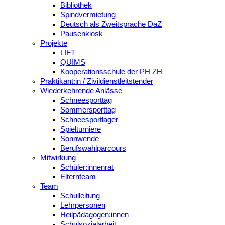
Bibliothek
Spindvermietung
Deutsch als Zweitsprache DaZ
Pausenkiosk
Projekte
LIFT
QUIMS
Kooperationsschule der PH ZH
Praktikant:in / Zivildienstleitstender
Wiederkehrende Anlässe
Schneesporttag
Sommersporttag
Schneesportlager
Spielturniere
Sonnwende
Berufswahlparcours
Mitwirkung
Schüler:innenrat
Elternteam
Team
Schulleitung
Lehrpersonen
Heilpädagogen:innen
Schulsozialarbeit