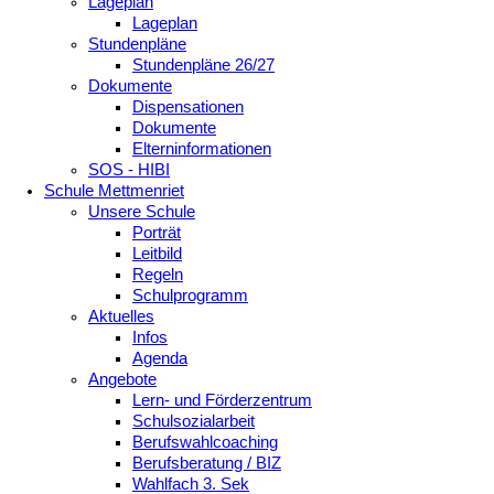
Lageplan
Lageplan
Stundenpläne
Stundenpläne 26/27
Dokumente
Dispensationen
Dokumente
Elterninformationen
SOS - HIBI
Schule Mettmenriet
Unsere Schule
Porträt
Leitbild
Regeln
Schulprogramm
Aktuelles
Infos
Agenda
Angebote
Lern- und Förderzentrum
Schulsozialarbeit
Berufswahlcoaching
Berufsberatung / BIZ
Wahlfach 3. Sek