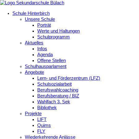
Schule Hinterbirch
Unsere Schule
Porträt
Werte und Haltungen
Schulprogramm
Aktuelles
Infos
Agenda
Offene Stellen
Schulhausparlament
Angebote
Lern- und Förderzentrum (LFZ)
Schulsozialarbeit
Berufswahlcoaching
Berufsberatung / BIZ
Wahlfach 3. Sek
Bibliothek
Projekte
LIFT
Quims
FLY
Wiederkehrende Anlässe