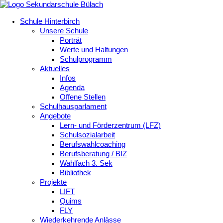
Schule Hinterbirch
Unsere Schule
Porträt
Werte und Haltungen
Schulprogramm
Aktuelles
Infos
Agenda
Offene Stellen
Schulhausparlament
Angebote
Lern- und Förderzentrum (LFZ)
Schulsozialarbeit
Berufswahlcoaching
Berufsberatung / BIZ
Wahlfach 3. Sek
Bibliothek
Projekte
LIFT
Quims
FLY
Wiederkehrende Anlässe