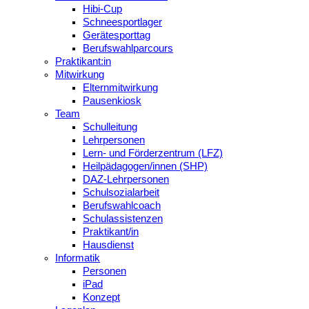
Hibi-Cup
Schneesportlager
Gerätesporttag
Berufswahlparcours
Praktikant:in
Mitwirkung
Elternmitwirkung
Pausenkiosk
Team
Schulleitung
Lehrpersonen
Lern- und Förderzentrum (LFZ)
Heilpädagogen/innen (SHP)
DAZ-Lehrpersonen
Schulsozialarbeit
Berufswahlcoach
Schulassistenzen
Praktikant/in
Hausdienst
Informatik
Personen
iPad
Konzept