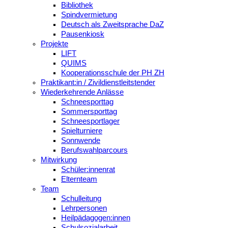
Bibliothek
Spindvermietung
Deutsch als Zweitsprache DaZ
Pausenkiosk
Projekte
LIFT
QUIMS
Kooperationsschule der PH ZH
Praktikant:in / Zivildienstleitstender
Wiederkehrende Anlässe
Schneesporttag
Sommersporttag
Schneesportlager
Spielturniere
Sonnwende
Berufswahlparcours
Mitwirkung
Schüler:innenrat
Elternteam
Team
Schulleitung
Lehrpersonen
Heilpädagogen:innen
Schulsozialarbeit