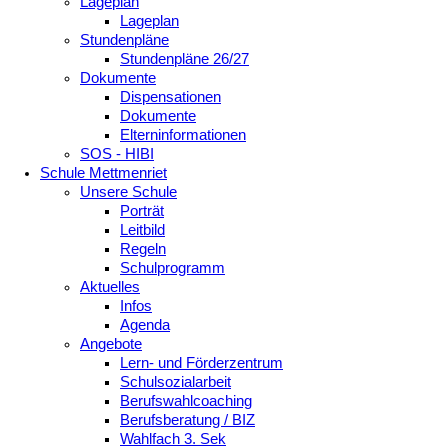
Lageplan
Lageplan
Stundenpläne
Stundenpläne 26/27
Dokumente
Dispensationen
Dokumente
Elterninformationen
SOS - HIBI
Schule Mettmenriet
Unsere Schule
Porträt
Leitbild
Regeln
Schulprogramm
Aktuelles
Infos
Agenda
Angebote
Lern- und Förderzentrum
Schulsozialarbeit
Berufswahlcoaching
Berufsberatung / BIZ
Wahlfach 3. Sek